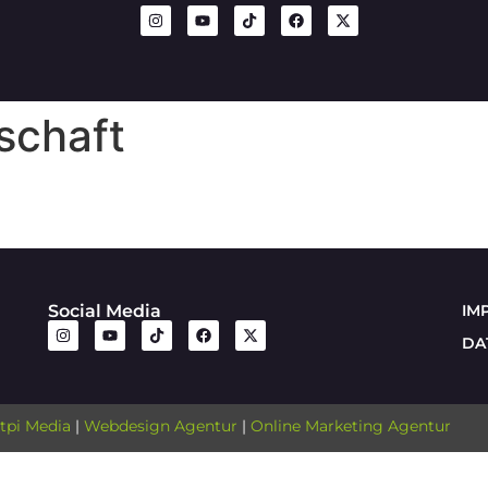
schaft
Social Media
IM
DA
tpi Media
|
Webdesign Agentur
|
Online Marketing Agentur